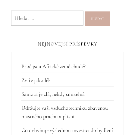
i
g
Vyhledávání
a
c
NEJNOVĚJŠÍ PŘÍSPĚVKY
e
p
r
Proč jsou Africké země chudé?
o
Zvíře jako lék
p
Samota je zlá, někdy smrtelná
ř
í
Udržujte vaši vzduchotechniku zbavenou
mastného prachu a plísní
s
p
Co ovlivňuje výslednou investici do bydlení