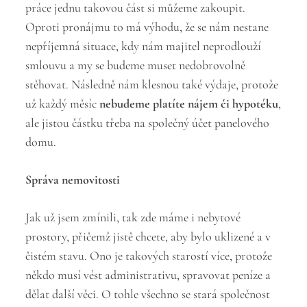
práce jednu takovou část si můžeme zakoupit.
Oproti pronájmu to má výhodu, že se nám nestane
nepříjemná situace, kdy nám majitel neprodlouží
smlouvu a my se budeme muset nedobrovolně
stěhovat. Následně nám klesnou také výdaje, protože
už každý měsíc
nebudeme platíte nájem či hypotéku
,
ale jistou částku třeba na společný účet panelového
domu.
Správa nemovitosti
Jak už jsem zmínili, tak zde máme i nebytové
prostory, přičemž jistě chcete, aby bylo uklizené a v
čistém stavu. Ono je takových starostí více, protože
někdo musí vést administrativu, spravovat peníze a
dělat další věci. O tohle všechno se stará společnost