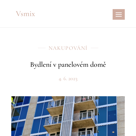
Skip
Vsmix
to
content
NAKUPOVÁNÍ
Bydlení v panelovém domě
4. 6. 2023