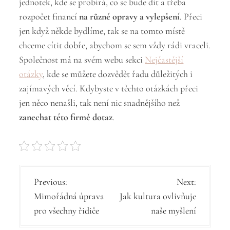
jednotek, kde se probírá, co se bude dít a třeba
rozpočet financí
na různé opravy a vylepšení
. Přeci
jen když někde bydlíme, tak se na tomto místě
chceme cítit dobře, abychom se sem vždy rádi vraceli.
Společnost má na svém webu sekci
Nejčastější
otázky
, kde se můžete dozvědět řadu důležitých i
zajímavých věcí. Kdybyste v těchto otázkách přeci
jen něco nenašli, tak není nic snadnějšího než
zanechat této firmě dotaz
.
N
Previous:
Next:
Mimořádná úprava
Jak kultura ovlivňuje
a
pro všechny řidiče
naše myšlení
v