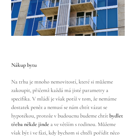
Nákup bytu
Na trhu je mnoho nemovitostí, které si můžeme
zakoupit, přičemž každá má jisté parametry a
specifika. V mládí je však potíž v tom, že nemáme
dostatek peněz a nemusí se nám chtít vázat se
hypotékou, protože v budoucnu budeme chtít
bydlet
třeba někde jinde
a ve větším s rodinou. Můžeme
však být i ve fázi, kdy bychom si chtěli pořídit něco