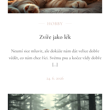
HOBBY
Zvíře jako lék
Neumí sice mluvit, ale dokáže nám dát velice dobře
vědět, co nám chce říci. Svému psu a kočce vždy dobře
[…]
24. 6. 2026