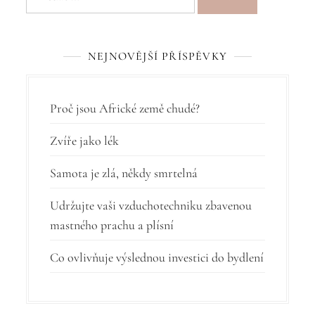
k
o
v
NEJNOVĚJŠÍ PŘÍSPĚVKY
á
n
Proč jsou Africké země chudé?
í
Zvíře jako lék
p
Samota je zlá, někdy smrtelná
ř
í
Udržujte vaši vzduchotechniku zbavenou
mastného prachu a plísní
s
p
Co ovlivňuje výslednou investici do bydlení
ě
v