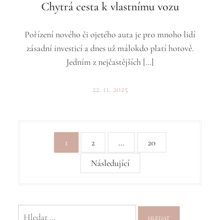
Chytrá cesta k vlastnímu vozu
Pořízení nového či ojetého auta je pro mnoho lidí
zásadní investicí a dnes už málokdo platí hotově.
Jedním z nejčastějších […]
22. 11. 2025
S
1
2
…
20
t
Následující
r
á
n
Vyhledávání