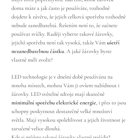
doma máte a jak často je používáte, rozhodně
dojdete k závěru, že jejich celková spotřeba rozhodně
nebude zanedbatelná. Řešením není to, že začnete
používat svíčky. Raději vyberte takové žárovky,
jejichž spotřeba není tak vysoká, takže Vám
ušetří
nezanedbatelnou částku
. A jaké žárovky byste
vlastně měli zvolit?
LED technologie je v dnešní době používána na
mnoha místech, mohou Vám ji ovšem nabídnout i
žárovky. LED světelné zdroje mají skutečně
minimální spotřebu elektrické energie
, i přes to jsou
schopny poskytnout dostatečně velké množství
světla. Mají vysokou spolehlivost a jejich životnost je
zaručeně velice dlouhá.
Kde si můžete takové žárovky vlastně pořídit?