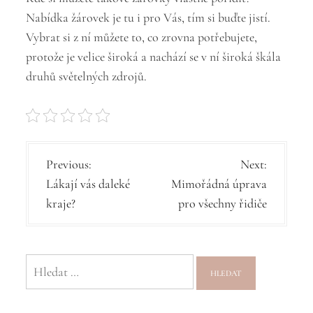
Nabídka žárovek
je tu i pro Vás, tím si buďte jistí.
Vybrat si z ní můžete to, co zrovna potřebujete,
protože je velice široká a nachází se v ní široká škála
druhů světelných zdrojů.
N
Previous:
Next:
Lákají vás daleké
Mimořádná úprava
a
kraje?
pro všechny řidiče
v
i
g
Vyhledávání
a
c