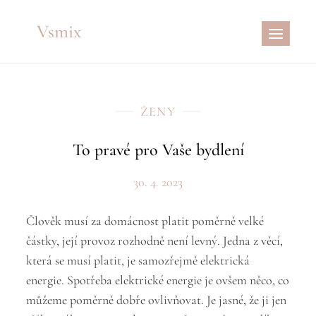
Skip
Vsmix
to
content
ŽENY
To pravé pro Vaše bydlení
30. 4. 2023
Člověk musí za domácnost platit poměrně velké
částky, její provoz rozhodně není levný. Jedna z věcí,
která se musí platit, je samozřejmě elektrická
energie. Spotřeba elektrické energie je ovšem něco, co
můžeme poměrně dobře ovlivňovat. Je jasné, že ji jen