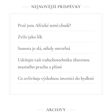
NEJNOVĚJŠÍ PŘÍSPĚVKY
e
p
r
Proč jsou Africké země chudé?
o
Zvíře jako lék
p
Samota je zlá, někdy smrtelná
ř
í
Udržujte vaši vzduchotechniku zbavenou
mastného prachu a plísní
s
p
Co ovlivňuje výslednou investici do bydlení
ě
v
e
ARCHIVY