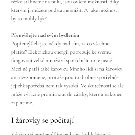
těžko stáhneme na nulu, jsou ovšem možnosti, díky
kterým ji můžete podstatně snížit. A jaké možnosti
by to mohly být?
Přemýšlejte nad svým bydlením
Popřemýšleli jste někdy nad tím, za co všechno
platíte? Elektrickou energii potřebuje ke svému
fungování velké množství spotřebičů, to je jasné.
Mezi ně patří také žárovky. Mnoho lidí si na žárovky
ani nevzpomene, protože jsou to drobné spotřebiče,
jejichž spotřeba není tak vysoká. Ve skutečnosti se ale
může výrazně promítnout do částky, kterou nakonec
zaplatíme.
I žárovky se počítají
Když totiž popřemýšlíte nad tím, kolik žárovek