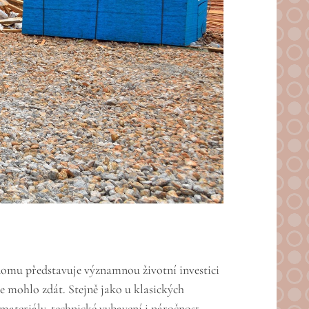
domu představuje významnou životní investici
e mohlo zdát. Stejně jako u klasických
 materiály, technické vybavení i náročnost