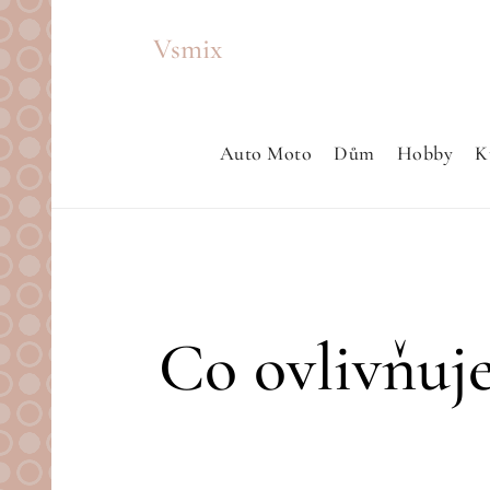
Skip
Vsmix
to
content
Auto Moto
Dům
Hobby
K
Co ovlivňuje