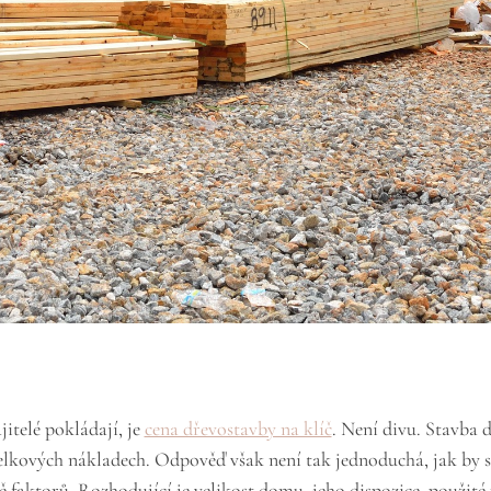
itelé pokládají, je
cena dřevostavby na klíč
. Není divu. Stavba 
celkových nákladech. Odpověď však není tak jednoduchá, jak by s
 faktorů. Rozhodující je velikost domu, jeho dispozice, použité