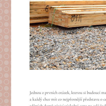
Jednou z prvních otázek, kterou si budoucí maj
a každý chce mít co nejpřesnější představu o 
zděných domů závisí výsledná cena na celé řadě