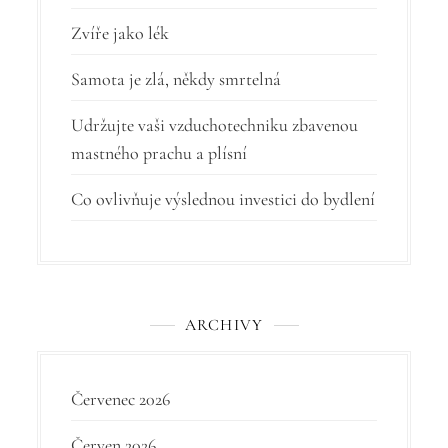
o
Zvíře jako lék
p
Samota je zlá, někdy smrtelná
ř
í
Udržujte vaši vzduchotechniku zbavenou
mastného prachu a plísní
s
p
Co ovlivňuje výslednou investici do bydlení
ě
v
e
ARCHIVY
k
Červenec 2026
Červen 2026