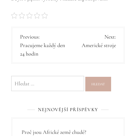
N
Previous:
Next:
Pracujeme každý den
Americké stroje
a
24 hodin
v
i
g
Vyhledávání
a
c
NEJNOVĚJŠÍ PŘÍSPĚVKY
e
p
r
Proč jsou Africké země chudé?