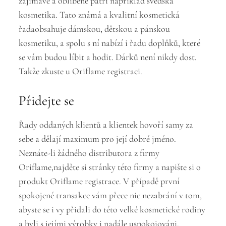
zajímavé a oblíbené patří například švédská
kosmetika. Tato známá a kvalitní kosmetická
řadaobsahuje dámskou, dětskou a pánskou
kosmetiku, a spolu s ní nabízí i řadu doplňků, které
se vám budou líbit a hodit. Dárků není nikdy dost.
Takže zkuste u
Oriflame registraci
.
Přidejte se
Řady oddaných klientů a klientek hovoří samy za
sebe a dělají maximum pro její dobré jméno.
Neznáte-li žádného distributora z firmy
Oriflame,najděte si stránky této firmy a napište si o
produkt Oriflame registrace. V případě první
spokojené transakce vám přece nic nezabrání v tom,
abyste se i vy přidali do této velké kosmetické rodiny
a byli s jejími výrobky i nadále uspokojováni.