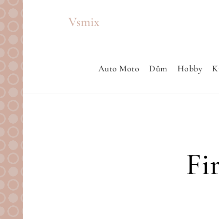
Skip
Vsmix
to
content
Auto Moto
Dům
Hobby
K
Fi