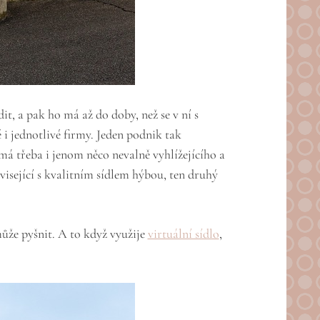
t, a pak ho má až do doby, než se v ní s
é i jednotlivé firmy. Jeden podnik tak
má třeba i jenom něco nevalně vyhlížejícího a
isející s kvalitním sídlem hýbou, ten druhý
může pyšnit. A to když využije
virtuální sídlo
,