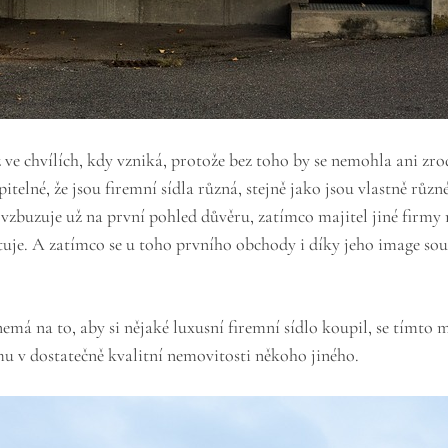
ve chvílích, kdy vzniká, protože bez toho by se nemohla ani zrodi
telné, že jsou firemní sídla různá, stejně jako jsou vlastně různ
 vzbuzuje už na první pohled důvěru, zatímco majitel jiné firmy 
uje. A zatímco se u toho prvního obchody i díky jeho image souv
emá na to, aby si nějaké luxusní firemní sídlo koupil, se tímto 
mu v dostatečně kvalitní nemovitosti někoho jiného.