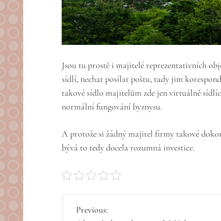
Jsou tu prostě i majitelé reprezentativních ob
sídlí, nechat posílat poštu, tady jim korespon
takové sídlo majitelům zde jen virtuálně sídl
normální fungování byznysu.
A protože si žádný majitel firmy takové dokon
bývá to tedy docela rozumná investice.
N
Previous: