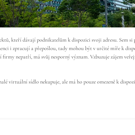
jektů, kteří dávají podnikatelům k dispozici svoji adresu. Sem s
denci i zpracují a přepošlou, tady mohou být v určité míře k disp
ící firmy nepatří, má svůj nesporný význam. Vzbuzuje zájem veřej
alé virtuální sídlo nekupuje, ale má ho pouze omezeně k dispozic