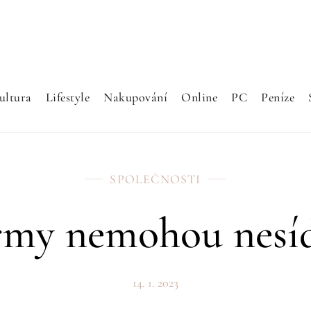
ultura
Lifestyle
Nakupování
Online
PC
Peníze
SPOLEČNOSTI
rmy nemohou nesíd
14. 1. 2023