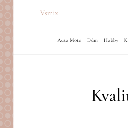
Skip
Vsmix
to
content
Auto Moto
Dům
Hobby
K
Kvali