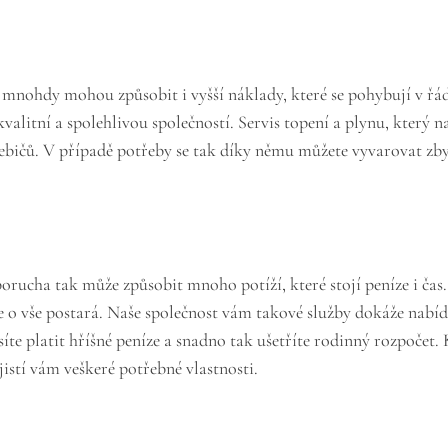
nohdy mohou způsobit i vyšší náklady, které se pohybují v řáde
kvalitní a spolehlivou společností.
Servis topení a plynu
, který n
řebičů. V případě potřeby se tak díky němu můžete vyvarovat zbyt
rucha tak může způsobit mnoho potíží, které stojí peníze i čas. V
á se o vše postará. Naše společnost vám takové služby dokáže nab
te platit hříšné peníze a snadno tak ušetříte rodinný rozpočet.
jistí vám veškeré potřebné vlastnosti.