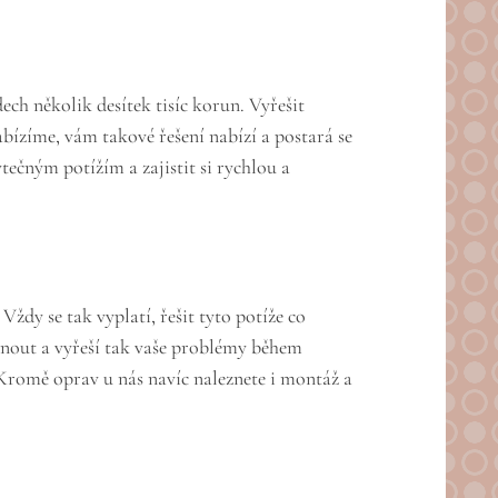
ch několik desítek tisíc korun. Vyřešit
abízíme, vám takové řešení nabízí a postará se
ečným potížím a zajistit si rychlou a
ždy se tak vyplatí, řešit tyto potíže co
ídnout a vyřeší tak vaše problémy během
 Kromě oprav u nás navíc naleznete i montáž a