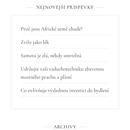
NEJNOVĚJŠÍ PŘÍSPĚVKY
e
p
r
Proč jsou Africké země chudé?
o
Zvíře jako lék
p
Samota je zlá, někdy smrtelná
ř
í
Udržujte vaši vzduchotechniku zbavenou
mastného prachu a plísní
s
p
Co ovlivňuje výslednou investici do bydlení
ě
v
e
ARCHIVY