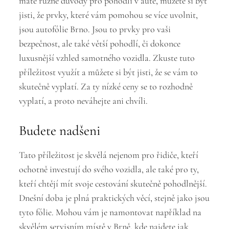
máte různé důvody pro pohodlí v autě, můžete si být
jisti, že prvky, které vám pomohou se více uvolnit,
jsou
autofólie Brno
. Jsou to prvky pro vaši
bezpečnost, ale také větší pohodlí, či dokonce
luxusnější vzhled samotného vozidla. Zkuste tuto
příležitost využít a můžete si být jisti, že se vám to
skutečně vyplatí. Za ty nízké ceny se to rozhodně
vyplatí, a proto neváhejte ani chvíli.
Budete nadšeni
Tato příležitost je skvělá nejenom pro řidiče, kteří
ochotně investují do svého vozidla, ale také pro ty,
kteří chtějí mít svoje cestování skutečně pohodlnější.
Dnešní doba je plná praktických věcí, stejně jako jsou
tyto fólie. Mohou vám je namontovat například na
skvělém servisním místě v Brně, kde najdete jak