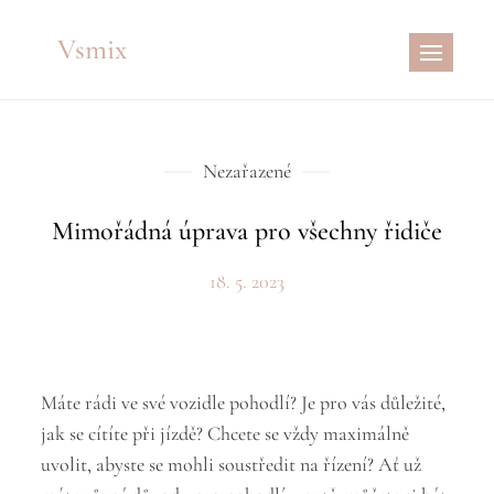
Skip
Vsmix
to
content
Nezařazené
Mimořádná úprava pro všechny řidiče
18. 5. 2023
Máte rádi ve své vozidle pohodlí? Je pro vás důležité,
jak se cítíte při jízdě? Chcete se vždy maximálně
uvolit, abyste se mohli soustředit na řízení? Ať už