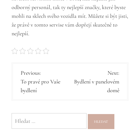
odborný personál, tak ty nejlepší značky, které byste
mohli na sklech svého vozidla mít. Můžete si být jisti,
že právě v tomto servise vám dopřejí skutečně to
nejlepší.
N
Previous:
Next:
To pravé pro Vaše
Bydlení v panelovém
a
bydlení
domě
v
i
g
Vyhledávání
a
c