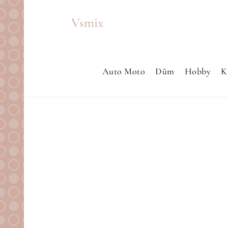
Skip
Vsmix
to
content
Auto Moto
Dům
Hobby
K