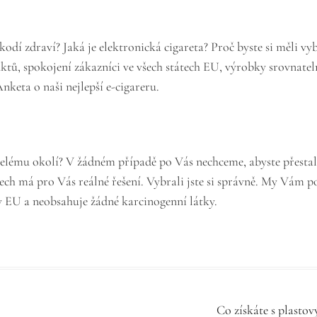
škodí zdraví? Jaká je
elektronická cigareta
? Proč byste si měli v
tů, spokojení zákazníci ve všech státech EU, výrobky srovnateln
Anketa o naši nejlepší e-cigareru.
 celému okolí? V žádném případě po Vás nechceme, abyste přestali
tech má pro Vás reálné řešení. Vybrali jste si správně. My Vám
 v EU a neobsahuje žádné karcinogenní látky.
Co získáte s plasto