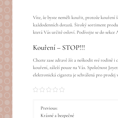
Víte, že byste neměli kouřit, protože kouření 
každodenních dotazů. Široký sortiment produk
která Vás určitě osloví. Podívejte se do sekce 
Kouření – STOP!!!
Chcete zase zdravě žít a neškodit své rodině i
kouření, záleží pouze na Vás. Společnost Joye
elektronická cigareta je schválená pro prodej
N
Previous:
Krásné a bezpečné
a