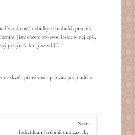
 podívat do naší nabídky
zásnubních prstenů
,
ízením. Jistě chcete pro svou lásku to nejlepší,
ný prstýnek, který se zalíbí.
de skvělá příležitost i pro vás, jak jí udělat
Next:
Individuální trénink umí zázraky