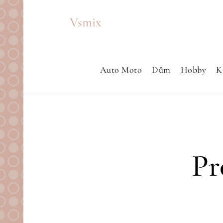
Skip
Vsmix
to
content
Auto Moto
Dům
Hobby
K
Pr