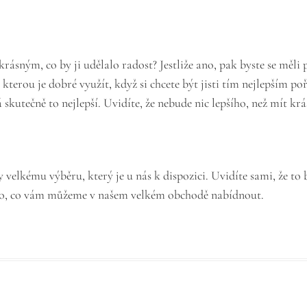
rásným, co by ji udělalo radost? Jestliže ano, pak byste se měli
, kterou je dobré využít, když si chcete být jisti tím nejlepším poř
skutečně to nejlepší. Uvidíte, že nebude nic lepšího, než mít krás
velkému výběru, který je u nás k dispozici. Uvidíte sami, že to bu
na to, co vám můžeme v našem velkém obchodě nabídnout.