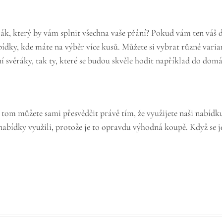
rák
, který by vám splnit všechna vaše přání? Pokud vám ten váš 
ídky, kde máte na výběr více kusů. Můžete si vybrat různé variant
í svěráky, tak ty, které se budou skvěle hodit například do domác
o tom můžete sami přesvědčit právě tím, že využijete naši nabíd
 nabídky využili, protože je to opravdu výhodná koupě. Když se j