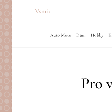
Skip
Vsmix
to
content
Auto Moto
Dům
Hobby
K
Pro v