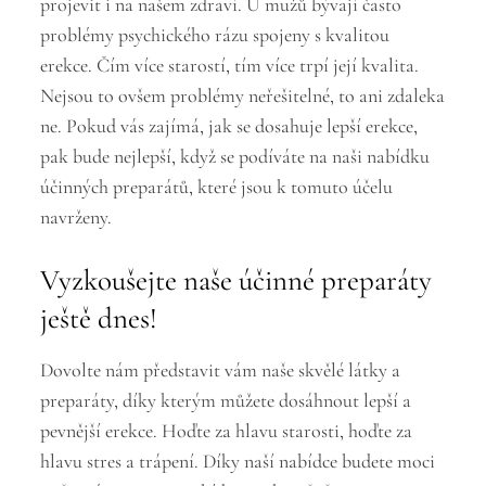
projevit i na našem zdraví. U mužů bývají často
problémy psychického rázu spojeny s kvalitou
erekce. Čím více starostí, tím více trpí její kvalita.
Nejsou to ovšem problémy neřešitelné, to ani zdaleka
ne. Pokud vás zajímá, jak se dosahuje
lepší erekce
,
pak bude nejlepší, když se podíváte na naši nabídku
účinných preparátů, které jsou k tomuto účelu
navrženy.
Vyzkoušejte naše účinné preparáty
ještě dnes!
Dovolte nám představit vám naše skvělé látky a
preparáty, díky kterým můžete dosáhnout lepší a
pevnější erekce. Hoďte za hlavu starosti, hoďte za
hlavu stres a trápení. Díky naší nabídce budete moci