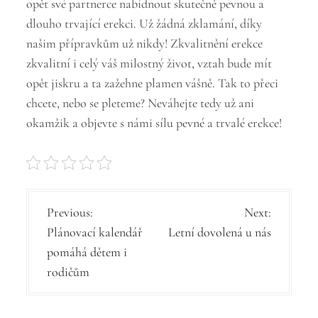
opět své partnerce nabídnout skutečně pevnou a
dlouho trvající erekci. Už žádná zklamání, díky
našim přípravkům už nikdy! Zkvalitnění erekce
zkvalitní i celý váš milostný život, vztah bude mít
opět jiskru a ta zažehne plamen vášně. Tak to přeci
chcete, nebo se pleteme? Neváhejte tedy už ani
okamžik a objevte s námi sílu pevné a trvalé erekce!
N
Previous:
Next:
Plánovací kalendář
Letní dovolená u nás
a
pomáhá dětem i
v
rodičům
i
g