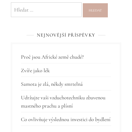
Vyhledávání
a
c
e
NEJNOVĚJŠÍ PŘÍSPĚVKY
p
r
Proč jsou Africké země chudé?
o
p
Zvíře jako lék
ř
Samota je zlá, někdy smrtelná
í
Udržujte vaši vzduchotechniku zbavenou
s
mastného prachu a plísní
p
Co ovlivňuje výslednou investici do bydlení
ě