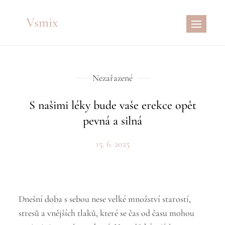
Skip
Vsmix
to
content
Nezařazené
S našimi léky bude vaše erekce opět
pevná a silná
15. 6. 2025
Dnešní doba s sebou nese velké množství starostí,
stresů a vnějších tlaků, které se čas od času mohou