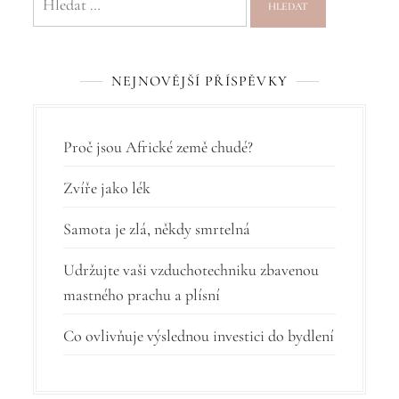
a
c
NEJNOVĚJŠÍ PŘÍSPĚVKY
e
p
r
Proč jsou Africké země chudé?
o
Zvíře jako lék
p
Samota je zlá, někdy smrtelná
ř
í
Udržujte vaši vzduchotechniku zbavenou
mastného prachu a plísní
s
p
Co ovlivňuje výslednou investici do bydlení
ě