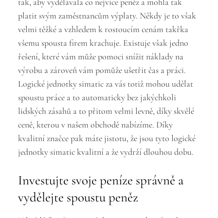
tak, aby vydělávala co nejvíce peněz a mohla tak
platit svým zaměstnancům výplaty. Někdy je to však
velmi těžké a vzhledem k rostoucím cenám takřka
všemu spousta firem krachuje. Existuje však jedno
řešení, které vám může pomoci snížit náklady na
výrobu a zároveň vám pomůže ušetřit čas a práci.
Logické jednotky
simatic
za vás totiž mohou udělat
spoustu práce a to automaticky bez jakýchkoli
lidských zásahů a to přitom velmi levně, díky skvělé
ceně, kterou v našem obchodě nabízíme. Díky
kvalitní značce pak máte jistotu, že jsou tyto logické
jednotky simatic kvalitní a že vydrží dlouhou dobu.
Investujte svoje peníze správně a
vydělejte spoustu peněz