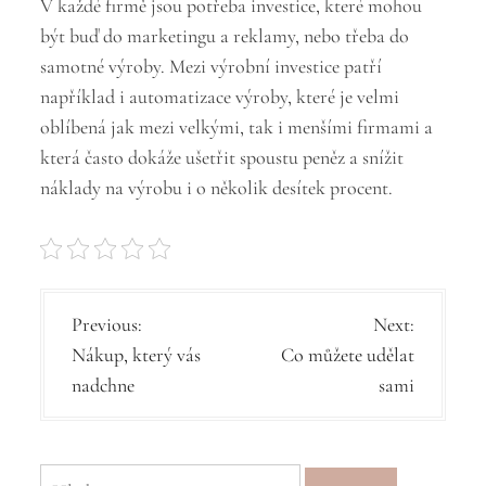
V každé firmě jsou potřeba investice, které mohou
být buď do marketingu a reklamy, nebo třeba do
samotné výroby. Mezi výrobní investice patří
například i automatizace výroby, které je velmi
oblíbená jak mezi velkými, tak i menšími firmami a
která často dokáže ušetřit spoustu peněz a snížit
náklady na výrobu i o několik desítek procent.
N
Previous:
Next:
Nákup, který vás
Co můžete udělat
a
nadchne
sami
v
i
g
Vyhledávání