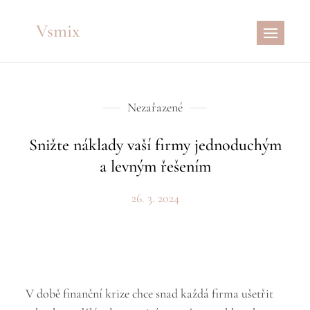
Skip
Vsmix
to
content
Nezařazené
Snižte náklady vaší firmy jednoduchým
a levným řešením
26. 3. 2024
V době finanční krize chce snad každá firma ušetřit