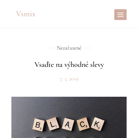
Skip
Vsmix
to
content
Nezařazené
Vsaďte na výhodné slevy
7. 3. 2019