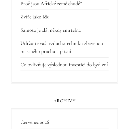
r
Proč jsou Africké země chudé?
o
Zvíře jako lék
p
Samota je zlá, někdy smrtelná
ř
í
Udržujte vaši vzduchotechniku zbavenou
mastného prachu a plísní
s
p
Co ovlivňuje výslednou investici do bydlení
ě
v
e
ARCHIVY
k
Červenec 2026