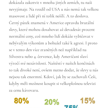
dokázala zakotvit v mnoha jiných zemích, tu naši
nevyjímaje. Na rozdíl od USA u nás nemá tak velkou
masovost a lidé při ní tolik nešílí. A to doslova.
Černý pátek znamená v Americe opravdu brutální
slevy, které mohou dosahovat až devadesát procent
normální ceny, což mnoho lidí dokáže vybičovat v
nebývalým výkonům a bohužel také k agresi. I proto
se v tento den více zraněných než například na
Silvestra nebo 4. července, kdy Američani slaví
výročí své nezávislosti. Naštěstí v našich končinách
to tak divoké není, ovšem nutno dodat, že slevy u nás
nejsou tak enormní. Kdoví, jak by se zachovali Češi,
kdyby měli možnost koupit si velkoplošnou televizi
za cenu kávovaru.