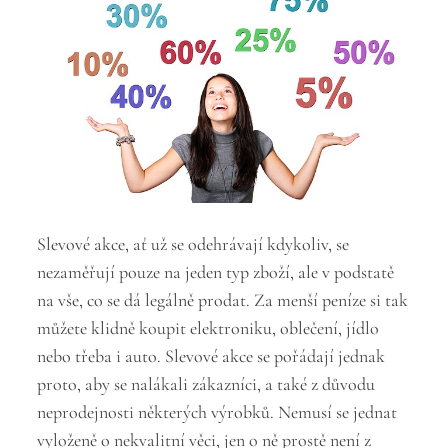
Slevové akce, ať už se odehrávají kdykoliv, se
nezaměřují pouze na jeden typ zboží, ale v podstatě
na vše, co se dá legálně prodat. Za menší peníze si tak
můžete klidně koupit elektroniku, oblečení, jídlo
nebo třeba i auto. Slevové akce se pořádají jednak
proto, aby se nalákali zákazníci, a také z důvodu
neprodejnosti některých výrobků. Nemusí se jednat
vyloženě o nekvalitní věci, jen o ně prostě není z