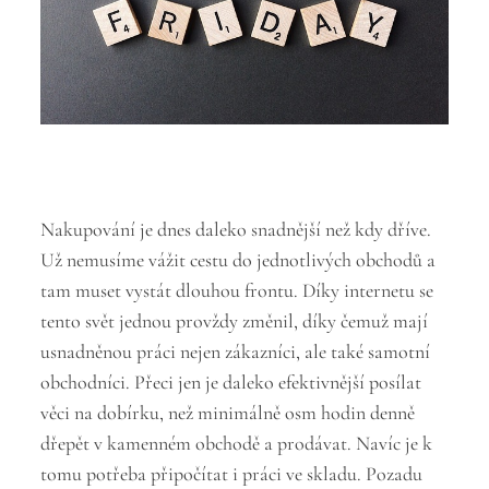
Nakupování je dnes daleko snadnější než kdy dříve.
Už nemusíme vážit cestu do jednotlivých obchodů a
tam muset vystát dlouhou frontu. Díky internetu se
tento svět jednou provždy změnil, díky čemuž mají
usnadněnou práci nejen zákazníci, ale také samotní
obchodníci. Přeci jen je daleko efektivnější posílat
věci na dobírku, než minimálně osm hodin denně
dřepět v kamenném obchodě a prodávat. Navíc je k
tomu potřeba připočítat i práci ve skladu. Pozadu