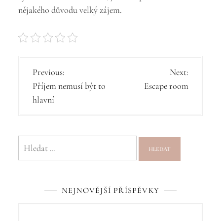
nějakého důvodu velký zájem.
N
Previous:
Next:
Příjem nemusí být to
Escape room
a
hlavní
v
i
g
Vyhledávání
a
c
NEJNOVĚJŠÍ PŘÍSPĚVKY
e
p