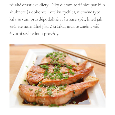
nějaké drastické diety. Díky dietám totiž sice pár kilo
zhubnete (a dokonce i vcelku rychle), nicméně tyto
kila se vám pravděpodobně vrátí zase zpět, hned jak
začnete normálně jíst. Zkrátka, musíte změnit váš
životní styl jednou provždy.