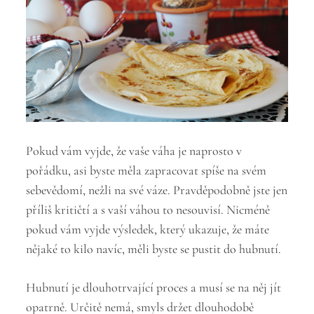
Pokud vám vyjde, že vaše váha je naprosto v
pořádku, asi byste měla zapracovat spíše na svém
sebevědomí, nežli na své váze. Pravděpodobně jste jen
příliš kritičtí a s vaší váhou to nesouvisí. Nicméně
pokud vám vyjde výsledek, který ukazuje, že máte
nějaké to kilo navíc, měli byste se pustit do hubnutí.
Hubnutí je dlouhotrvající proces a musí se na něj jít
opatrně. Určitě nemá, smyls držet dlouhodobě