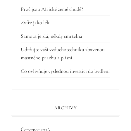
r
Proč jsou Africké země chudé?
o
Zvíře jako lék
p
Samota je zlá, někdy smrtelná
ř
í
Udržujte vaši vzduchotechniku zbavenou
mastného prachu a plísní
s
p
Co ovlivňuje výslednou investici do bydlení
ě
v
e
ARCHIVY
k
Červenec 2026