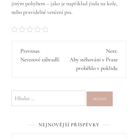
jiným pohybem – jako je například jízda na kole,
nebo pravidelné venčení psa.
N
Previous:
Next:
Nerezové zábradlí
Aby stěhování v Praze
a
proběhlo v poklidu
v
i
g
Vyhledávání
a
c
NEJNOVĚJŠÍ PŘÍSPĚVKY
e
p