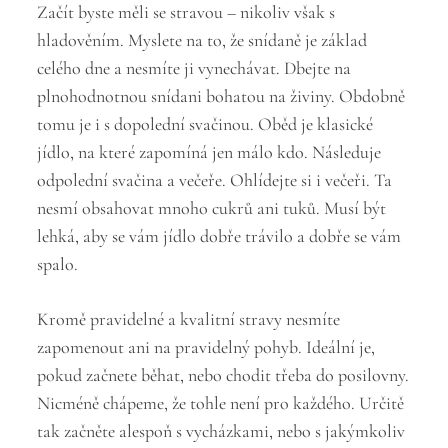
Začít byste měli se stravou – nikoliv však s
hladověním. Myslete na to, že snídaně je základ
celého dne a nesmíte ji vynechávat. Dbejte na
plnohodnotnou snídani bohatou na živiny. Obdobně
tomu je i s dopolední svačinou. Oběd je klasické
jídlo, na které zapomíná jen málo kdo. Následuje
odpolední svačina a večeře. Ohlídejte si i večeři. Ta
nesmí obsahovat mnoho cukrů ani tuků. Musí být
lehká, aby se vám jídlo dobře trávilo a dobře se vám
spalo.
Kromě pravidelné a kvalitní stravy nesmíte
zapomenout ani na pravidelný pohyb. Ideální je,
pokud začnete běhat, nebo chodit třeba do posilovny.
Nicméně chápeme, že tohle není pro každého. Určitě
tak začněte alespoň s vycházkami, nebo s jakýmkoliv