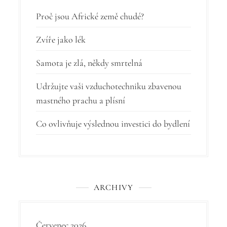
p
Proč jsou Africké země chudé?
r
Zvíře jako lék
o
Samota je zlá, někdy smrtelná
p
ř
Udržujte vaši vzduchotechniku zbavenou
í
mastného prachu a plísní
s
Co ovlivňuje výslednou investici do bydlení
p
ě
v
ARCHIVY
e
k
Červenec 2026