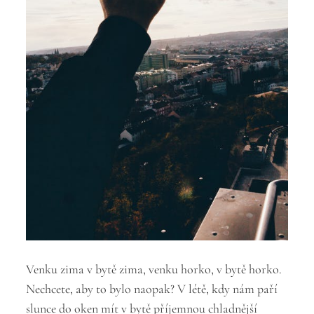
Venku zima v bytě zima, venku horko, v bytě horko.
Nechcete, aby to bylo naopak? V létě, kdy nám paří
slunce do oken mít v bytě příjemnou chladnější