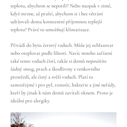
teplotu, abychom se nepotili? Nebo naopak v zimě,
když mrzne, až praští, abychom si i bez větrání
udržovali doma konstantní příjemnou teplejší
teplotu? Právě to umožňují klimatizace.
Přivádí do bytu čerstvý vzduch. Může jej ochlazovat
nebo oteplovat podle libosti. Navíc mnoho zařízení
také tento vzduch čistí, takže si domů nepouštíte
žádný smog, prach a škodliviny z venkovního
prostředí, ale čistý a svěží vzduch. Platí to
samozřejmě i pro pyl, roztoče, bakterie a jiné neřády,
kteří by jinak k nám domů zavítali oknem. Proto je
ideální pro alergiky.