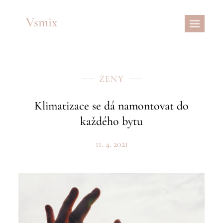
Skip
Vsmix
to
content
ŽENY
Klimatizace se dá namontovat do
každého bytu
11. 4. 2021