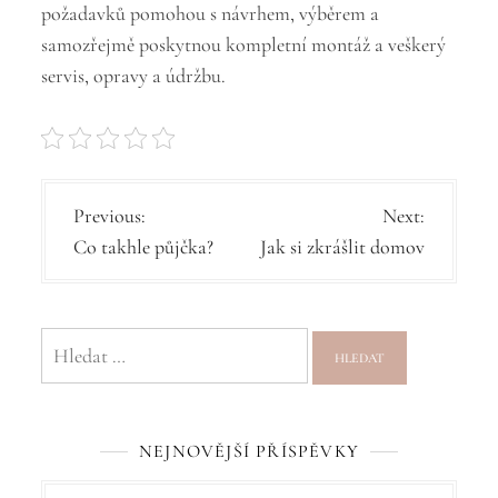
požadavků pomohou s návrhem, výběrem a
samozřejmě poskytnou kompletní montáž a veškerý
servis, opravy a údržbu.
N
Previous:
Next:
Co takhle půjčka?
Jak si zkrášlit domov
a
v
i
Vyhledávání
g
a
c
NEJNOVĚJŠÍ PŘÍSPĚVKY
e