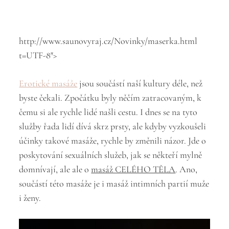
http://www.saunovyraj.cz/Novinky/maserka.html
t=UTF-8″>
Erotické masáže
jsou součástí naší kultury déle, než
byste čekali. Zpočátku byly něčím zatracovaným, k
čemu si ale rychle lidé našli cestu. I dnes se na tyto
služby řada lidí dívá skrz prsty, ale kdyby vyzkoušeli
účinky takové masáže, rychle by změnili názor. Jde o
poskytování sexuálních služeb, jak se někteří mylně
domnívají, ale ale o
masáž CELÉHO TĚLA
. Ano,
součástí této masáže je i masáž intimních partií muže
i ženy.