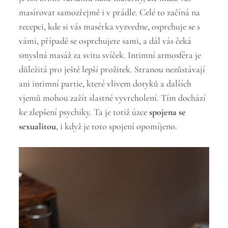
masírovat samozřejmě i v prádle. Celé to začíná na
recepci, kde si vás masérka vyzvedne, osprchuje se s
vámi, případě se osprchujete sami, a dál vás čeká
smyslná masáž za svitu svíček. Intimní atmosféra je
důležitá pro ještě lepší prožitek. Stranou nezůstávají
ani intimní partie, které vlivem dotyků a dalších
vjemů mohou zažít slastné vyvrcholení. Tím dochází
ke zlepšení psychiky. Ta je totiž úzce
spojena se
sexualitou
, i když je toto spojení opomíjeno.