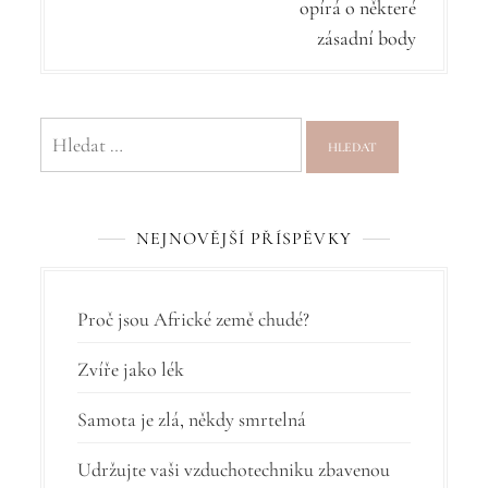
i
opírá o některé
g
zásadní body
a
c
Vyhledávání
e
p
r
NEJNOVĚJŠÍ PŘÍSPĚVKY
o
p
Proč jsou Africké země chudé?
ř
Zvíře jako lék
í
s
Samota je zlá, někdy smrtelná
p
Udržujte vaši vzduchotechniku zbavenou