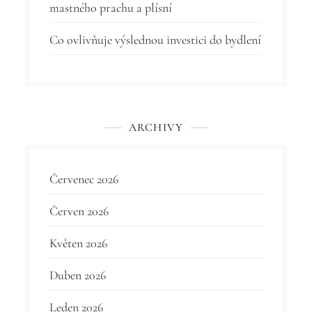
ě
mastného prachu a plísní
v
Co ovlivňuje výslednou investici do bydlení
e
k
ARCHIVY
Červenec 2026
Červen 2026
Květen 2026
Duben 2026
Leden 2026