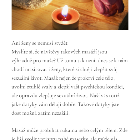
Ani ženy se nemusí stydět
Myslíte si, že návštěvy takových masáží jsou
výhradně pro muže? Už tomu tak není, dnes se k nám
chodí masírovat i ženy, které si chtějí zlepšit svůj
sexuální život. Masáž nejen že prokrví celé tělo,
uvolní ztuhlé svaly a zlepší vaši psychickou kondici,
ale opravdu zlepšuje sexuální život. Naší vás totiž,
jaké dotyky vám dělají dobře. Takové dotyky jste
dost možná zatím nezažili.
Masáž může probíhat rukama nebo celým tělem. Zde
je liší zvolit variantu nahé masérky, ale může vás