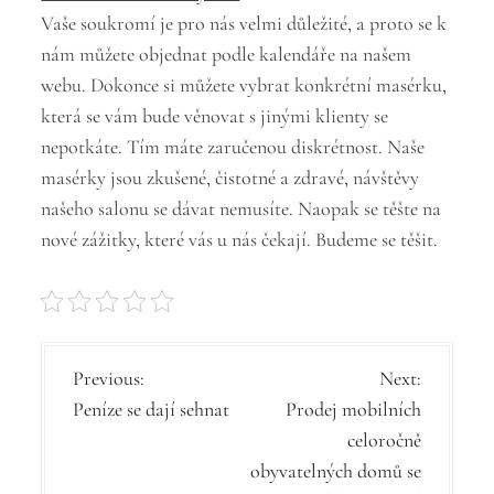
Vaše soukromí je pro nás velmi důležité, a proto se k
nám můžete objednat podle kalendáře na našem
webu. Dokonce si můžete vybrat konkrétní masérku,
která se vám bude věnovat s jinými klienty se
nepotkáte. Tím máte zaručenou diskrétnost. Naše
masérky jsou zkušené, čistotné a zdravé, návštěvy
našeho salonu se dávat nemusíte. Naopak se těšte na
nové zážitky, které vás u nás čekají. Budeme se těšit.
N
Previous:
Next:
Peníze se dají sehnat
Prodej mobilních
a
celoročně
v
obyvatelných domů se