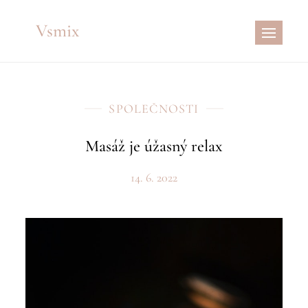
Skip
Vsmix
to
content
SPOLEČNOSTI
Masáž je úžasný relax
14. 6. 2022