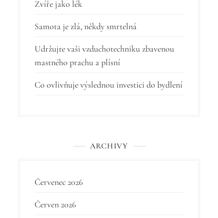
o
Zvíře jako lék
p
Samota je zlá, někdy smrtelná
ř
í
Udržujte vaši vzduchotechniku zbavenou
mastného prachu a plísní
s
p
Co ovlivňuje výslednou investici do bydlení
ě
v
e
ARCHIVY
k
Červenec 2026
Červen 2026