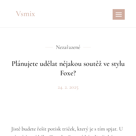
Skip
Vsmix
to
content
Nezařazené
Plánujete udělat nějakou soutěž ve stylu
Foxe?
24. 2. 2025
Jistě budete řešit
potisk triček
, který je s tím spjat. U