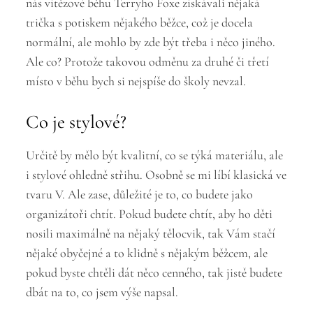
nás vítězové běhu Terryho Foxe získávali nějaká
trička s potiskem nějakého běžce, což je docela
normální, ale mohlo by zde být třeba i něco jiného.
Ale co? Protože takovou odměnu za druhé či třetí
místo v běhu bych si nejspíše do školy nevzal.
Co je stylové?
Určitě by mělo být kvalitní, co se týká materiálu, ale
i stylové ohledně střihu. Osobně se mi líbí klasická ve
tvaru V. Ale zase, důležité je to, co budete jako
organizátoři chtít. Pokud budete chtít, aby ho děti
nosili maximálně na nějaký tělocvik, tak Vám stačí
nějaké obyčejné a to klidně s nějakým běžcem, ale
pokud byste chtěli dát něco cenného, tak jistě budete
dbát na to, co jsem výše napsal.