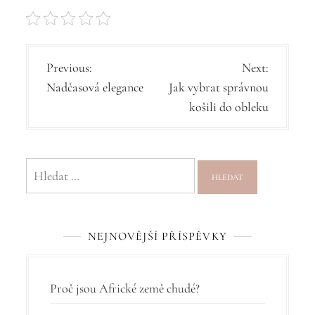
N
Previous:
Next:
Nadčasová elegance
Jak vybrat správnou
a
košili do obleku
v
i
g
Vyhledávání
a
c
NEJNOVĚJŠÍ PŘÍSPĚVKY
e
p
r
Proč jsou Africké země chudé?