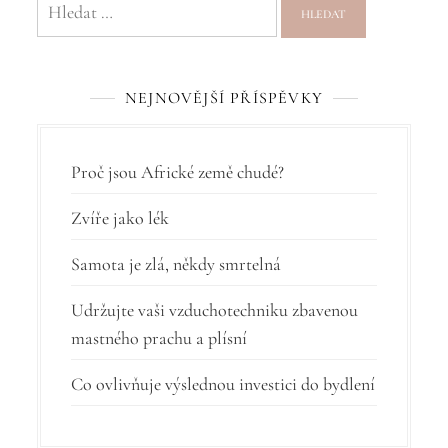
g
a
c
NEJNOVĚJŠÍ PŘÍSPĚVKY
e
p
r
Proč jsou Africké země chudé?
o
Zvíře jako lék
p
Samota je zlá, někdy smrtelná
ř
í
Udržujte vaši vzduchotechniku zbavenou
mastného prachu a plísní
s
p
Co ovlivňuje výslednou investici do bydlení
ě