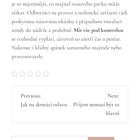
je to nejcennější, co majitel vozového parku může
získat. Odborníci na provoz a technické zařízení rádi
poskytnou názornou ukázku a případnou instalaci
sondy do nádrže a podobně.
Mít vše pod kontrolou
se rozhodně vyplatí, zároveň to ušetří čas a peníze.
Nakonec i klidný spánek samotného majitele nebo
provozovatele.
N
Previous:
Next:
Jak na domácí oslavu
Příjem nemusí být to
a
hlavní
v
i
Vyhledávání