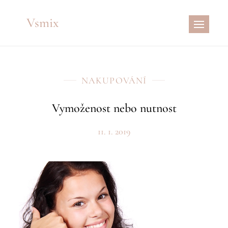
Skip
Vsmix
to
content
NAKUPOVÁNÍ
Vymoženost nebo nutnost
11. 1. 2019