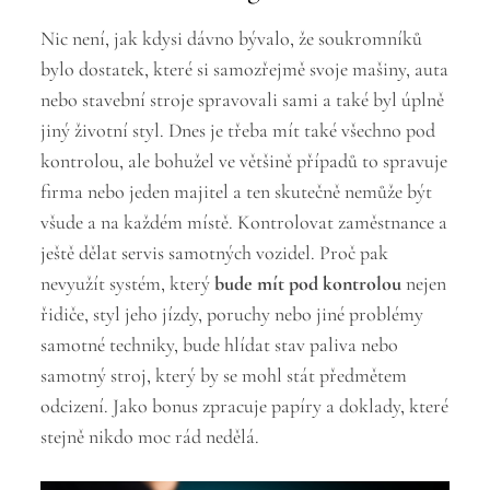
Nic není, jak kdysi dávno bývalo, že soukromníků
bylo dostatek, které si samozřejmě svoje mašiny, auta
nebo stavební stroje spravovali sami a také byl úplně
jiný životní styl. Dnes je třeba mít také všechno pod
kontrolou, ale bohužel ve většině případů to spravuje
firma nebo jeden majitel a ten skutečně nemůže být
všude a na každém místě. Kontrolovat zaměstnance a
ještě dělat servis samotných vozidel. Proč pak
nevyužít systém, který
bude mít pod kontrolou
nejen
řidiče, styl jeho jízdy, poruchy nebo jiné problémy
samotné techniky, bude hlídat stav paliva nebo
samotný stroj, který by se mohl stát předmětem
odcizení. Jako bonus zpracuje papíry a doklady, které
stejně nikdo moc rád nedělá.