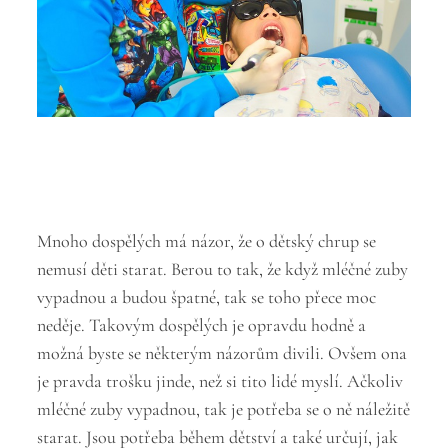
Mnoho dospělých má názor, že o dětský chrup se
nemusí děti starat. Berou to tak, že když mléčné zuby
vypadnou a budou špatné, tak se toho přece moc
neděje. Takovým dospělých je opravdu hodně a
možná byste se některým názorům divili. Ovšem ona
je pravda trošku jinde, než si tito lidé myslí. Ačkoliv
mléčné zuby vypadnou, tak je potřeba se o ně náležitě
starat. Jsou potřeba během dětství a také určují, jak