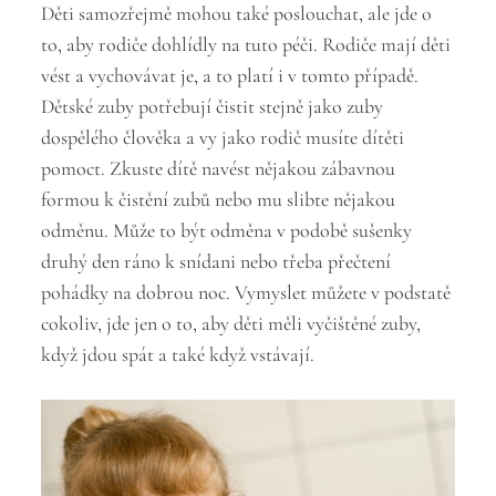
Děti samozřejmě mohou také poslouchat, ale jde o
to, aby rodiče dohlídly na tuto péči. Rodiče mají děti
vést a vychovávat je, a to platí i v tomto případě.
Dětské zuby potřebují čistit stejně jako zuby
dospělého člověka a vy jako rodič musíte dítěti
pomoct. Zkuste dítě navést nějakou zábavnou
formou k čistění zubů nebo mu slibte nějakou
odměnu. Může to být odměna v podobě sušenky
druhý den ráno k snídani nebo třeba přečtení
pohádky na dobrou noc. Vymyslet můžete v podstatě
cokoliv, jde jen o to, aby děti měli vyčištěné zuby,
když jdou spát a také když vstávají.