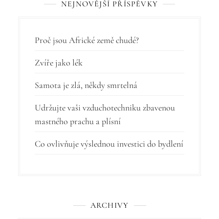
NEJNOVĚJŠÍ PŘÍSPĚVKY
p
r
Proč jsou Africké země chudé?
o
p
Zvíře jako lék
ř
Samota je zlá, někdy smrtelná
í
Udržujte vaši vzduchotechniku zbavenou
s
mastného prachu a plísní
p
Co ovlivňuje výslednou investici do bydlení
ě
v
e
k
ARCHIVY