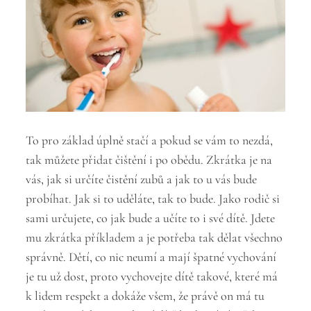
To pro základ úplně stačí a pokud se vám to nezdá,
tak můžete přidat čištění i po obědu. Zkrátka je na
vás, jak si určíte čistění zubů a jak to u vás bude
probíhat. Jak si to uděláte, tak to bude. Jako rodič si
sami určujete, co jak bude a učíte to i své dítě. Jdete
mu zkrátka příkladem a je potřeba tak dělat všechno
správně. Dětí, co nic neumí a mají špatné vychování
je tu už dost, proto vychovejte dítě takové, které má
k lidem respekt a dokáže všem, že právě on má tu