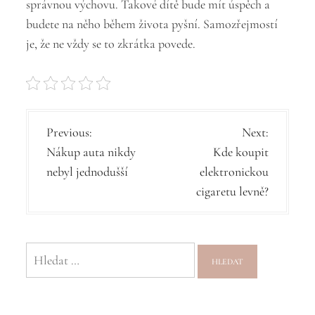
správnou výchovu. Takové dítě bude mít úspěch a
budete na něho během života pyšní. Samozřejmostí
je, že ne vždy se to zkrátka povede.
N
Previous:
Next:
Nákup auta nikdy
Kde koupit
a
nebyl jednodušší
elektronickou
v
cigaretu levně?
i
g
Vyhledávání
a
c
e