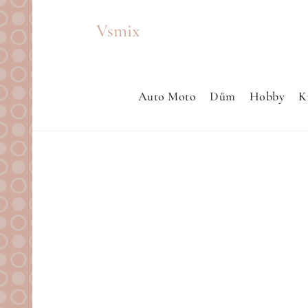
Skip
Vsmix
to
content
Auto Moto
Dům
Hobby
K