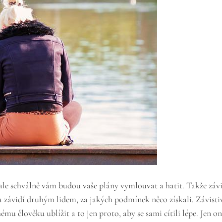
 schválně vám budou vaše plány vymlouvat a hatit. Takže závidět
o a závidí druhým lidem, za jakých podmínek něco získali. Závistivc
ému člověku ublížit a to jen proto, aby se sami cítili lépe. Jen oni