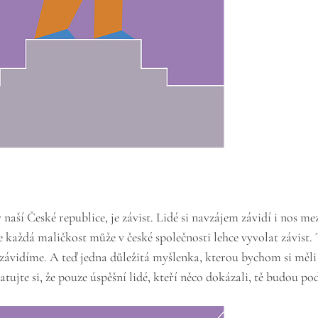
naší České republice, je závist. Lidé si navzájem závidí i nos mez
že každá maličkost může v české společnosti lehce vyvolat závist.
vidíme. A teď jedna důležitá myšlenka, kterou bychom si měli v
jte si, že pouze úspěšní lidé, kteří něco dokázali, tě budou po