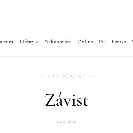
ultura
Lifestyle
Nakupování
Online
PC
Peníze
SPOLEČNOST
Závist
23. 9. 2021