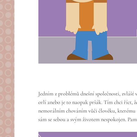
Jedním z problémů dnešní společnosti, zvlášť v 
orlí anebo je to naopak pršák. Tím chci říct, 
nemorálním chováním vůči člověku, kterému zá
sám se sebou a svým životem nespokojen. Pamatu