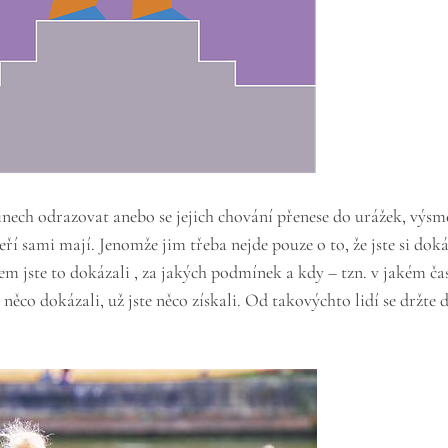
nech odrazovat anebo se jejich chování přenese do urážek, výsmě
eří sami mají. Jenomže jim třeba nejde pouze o to, že jste si dok
m jste to dokázali , za jakých podmínek a kdy – tzn. v jakém čase
e něco dokázali, už jste něco získali. Od takovýchto lidí se držte