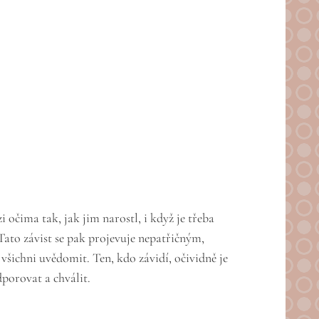
i očima tak, jak jim narostl, i když je třeba
 Tato závist se pak projevuje nepatřičným,
šichni uvědomit. Ten, kdo závidí, očividně je
dporovat a chválit.