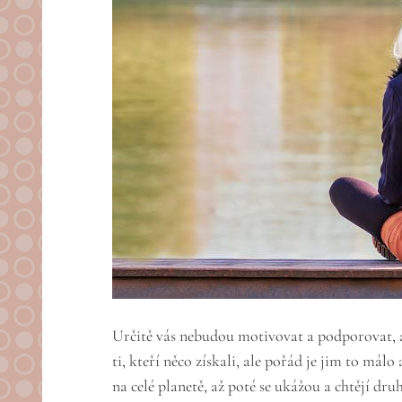
Určitě vás nebudou motivovat a podporovat, ale
ti, kteří něco získali, ale pořád je jim to mál
na celé planetě, až poté se ukážou a chtějí druh