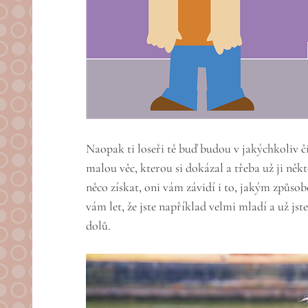
Naopak ti loseři tě buď budou v jakýchkoliv či
malou věc, kterou si dokázal a třeba už ji někt
něco získat, oni vám závidí i to, jakým způsobe
vám let, že jste například velmi mladí a už jst
dolů.