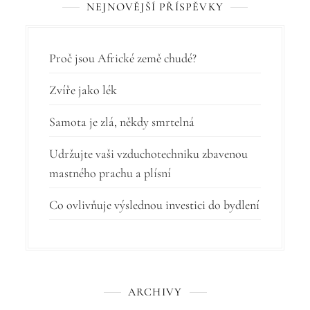
NEJNOVĚJŠÍ PŘÍSPĚVKY
e
p
r
Proč jsou Africké země chudé?
o
Zvíře jako lék
p
Samota je zlá, někdy smrtelná
ř
í
Udržujte vaši vzduchotechniku zbavenou
mastného prachu a plísní
s
p
Co ovlivňuje výslednou investici do bydlení
ě
v
e
ARCHIVY
k