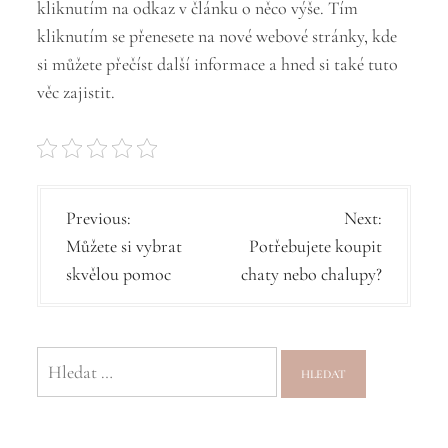
kliknutím na odkaz v článku o něco výše. Tím
kliknutím se přenesete na nové webové stránky, kde
si můžete přečíst další informace a hned si také tuto
věc zajistit.
N
Previous:
Next:
Můžete si vybrat
Potřebujete koupit
a
skvělou pomoc
chaty nebo chalupy?
v
i
g
Vyhledávání
a
c