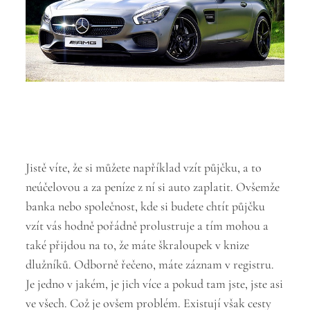
Jistě víte, že si můžete například vzít půjčku, a to
neúčelovou a za peníze z ní si auto zaplatit. Ovšemže
banka nebo společnost, kde si budete chtít půjčku
vzít vás hodně pořádně prolustruje a tím mohou a
také přijdou na to, že máte škraloupek v knize
dlužníků. Odborně řečeno, máte záznam v registru.
Je jedno v jakém, je jich více a pokud tam jste, jste asi
ve všech. Což je ovšem problém. Existují však cesty