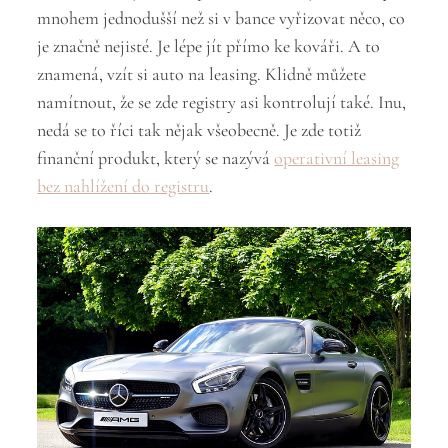
mnohem jednodušší než si v bance vyřizovat něco, co
je značně nejisté. Je lépe jít přímo ke kováři. A to
znamená, vzít si auto na leasing. Klidně můžete
namítnout, že se zde registry asi kontrolují také. Inu,
nedá se to říci tak nějak všeobecně. Je zde totiž
finanční produkt, který se nazývá
operativní leasing
bez nahlížení do registru
.