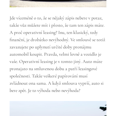
Jde víceméně o to, že se nějaký zápis nebere v potaz,
takže vůz můžete mít i přesto, že tam ten zápis máte.
A proč operativní leasing? Inu, ten klasický, tedy
finanční, je drobátko nevýhodný. Ve smlouvě se totiž
zavazujete po uplynutí určité doby pronájmu
automobil koupit. Pravda, velmi levně a vozidlo je
vaše. Operativní leasing je v tomto jiný. Auto máte
pronajato na smluvenou dobu a patří leasingové
společnosti. Takže veškeré papírování musí
zvládnout ona sama. A když smlouva vyprší, auto si
bere zpět. Je to výhoda nebo nevýhoda?