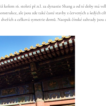
již kolem 16. století př.n.l. za dynastie Shang a od té doby má ve
onstrukce, ale jsou zde také časté stavby z červených a šedých 
a dveřích a celková symetrie domů. Naopak čínské zahrady jsou 