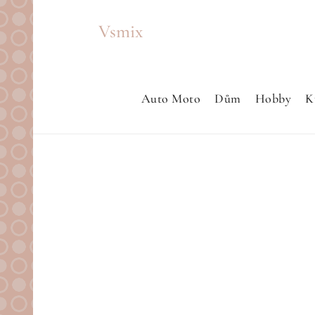
Skip
Vsmix
to
content
Auto Moto
Dům
Hobby
K