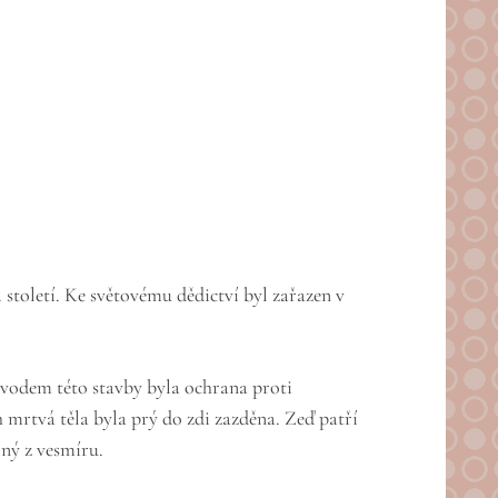
století. Ke světovému dědictví byl zařazen v
Důvodem této stavby byla ochrana proti
h mrtvá těla byla prý do zdi zazděna. Zeď patří
lný z vesmíru.