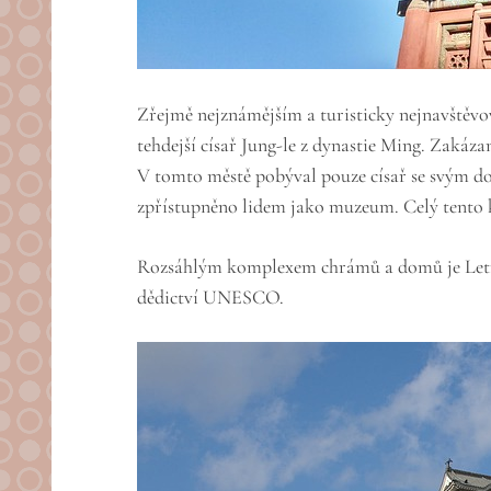
Zřejmě nejznámějším a turisticky nejnavštěvo
tehdejší císař Jung-le z dynastie Ming. Zaká
V tomto městě pobýval pouze císař se svým do
zpřístupněno lidem jako muzeum. Celý tento 
Rozsáhlým komplexem chrámů a domů je Letní 
dědictví UNESCO.