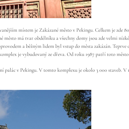
vanějším místem je Zakázané město v Pekingu. Celkem je zde 800 
zané město má tvar obdélníku a všechny domy jsou zde velmi nízk
provodem a běžným lidem byl vstup do města zakázán. Teprve od
komplex je vybudovaný ze dřeva. Od roku 1987 patří toto měs
palác v Pekingu. V tomto komplexu je okolo 3 000 staveb. V ro