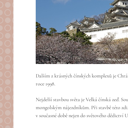
Dalším z krásných čínských komplexů je Chrám 
roce 1998.
Nejdelší stavbou světa je Velká čínská zeď. S
mongolským nájezdníkům. Při stavbě této zdi, o
v současné době nejen do světového dědictví U