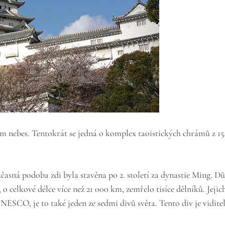
nebes. Tentokrát se jedná o komplex taoistických chrámů z 15. 
oučasná podoba zdi byla stavěna po 2. století za dynastie Ming. 
 celkové délce více než 21 000 km, zemřelo tisíce dělníků. Jejic
NESCO, je to také jeden ze sedmi divů světa. Tento div je vidite