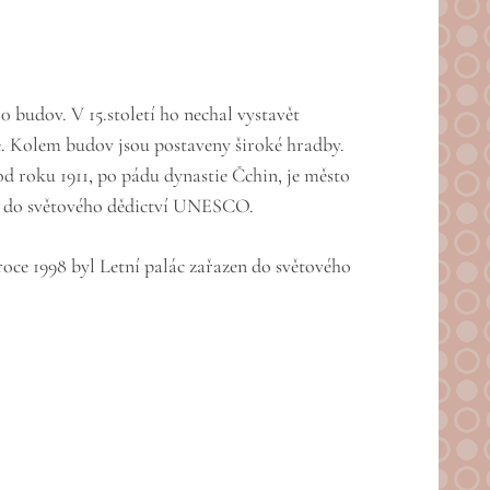
budov. V 15.století ho nechal vystavět
é. Kolem budov jsou postaveny široké hradby.
 roku 1911, po pádu dynastie Čchin, je město
to do světového dědictví UNESCO.
ce 1998 byl Letní palác zařazen do světového