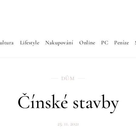
ultura
Lifestyle
Nakupování
Online
PC
Peníze
DŮM
Čínské stavby
25. 11. 2021