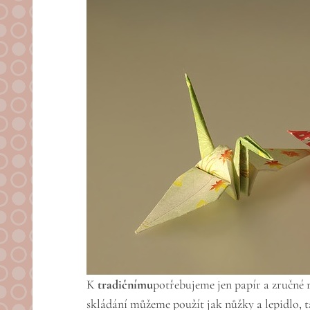
K
tradičnímu
potřebujeme jen papír a zručné 
skládání můžeme použít jak nůžky a lepidlo, t