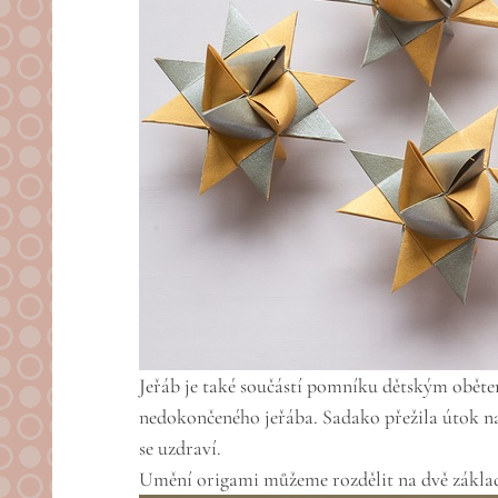
Jeřáb je také součástí pomníku dětským obět
nedokončeného jeřába. Sadako přežila útok na 
se uzdraví.
Umění origami můžeme rozdělit na dvě základn