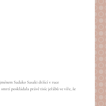
jménem Sadako Sasaki držící v ruce
mrtí poskládala právě tisíc jeřábů ve víře, že