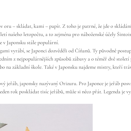
oru – skládat, kami – papír. Z toho je patrné, že jde o skládán
letí našeho letopočtu, a to zejména pro náboženské účely Šinto
e v Japonsku stále populární.
igami vyrábí, se Japonci dozvěděli od Číňanů. Ty původně postup 
 jedním z nejpopulárnějších způsobů zábavy a o téměř dvě stolet
ebo na základní škole. Také v Japonsku najdeme mistry, kteří trá
jeřáb, japonsky nazývaný Orizuru. Pro Japonce je jeřáb posvátné 
jeden rok poskládat tisíc jeřábů, může si něco přát. Legenda je 