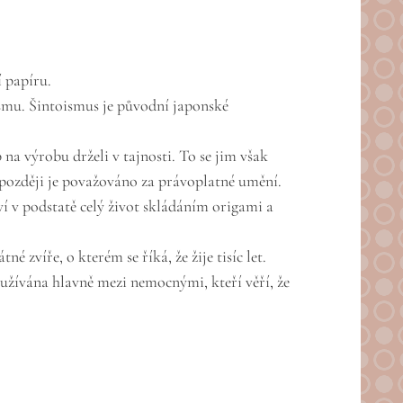
í papíru.
ismu. Šintoismus je původní japonské
na výrobu drželi v tajnosti. To se jim však
í později je považováno za právoplatné umění.
ví v podstatě celý život skládáním origami a
zvíře, o kterém se říká, že žije tisíc let.
využívána hlavně mezi nemocnými, kteří věří, že