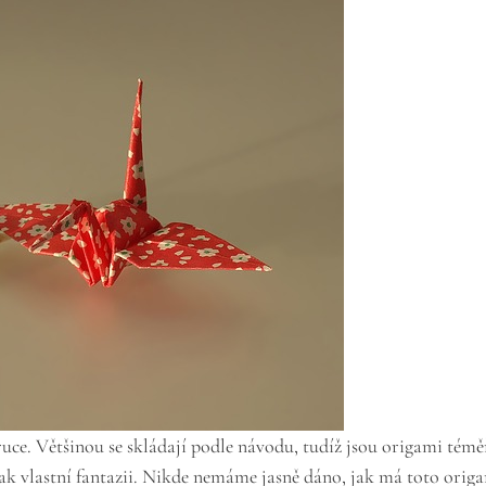
ruce. Většinou se skládají podle návodu, tudíž jsou origami té
ak vlastní fantazii. Nikde nemáme jasně dáno, jak má toto origa