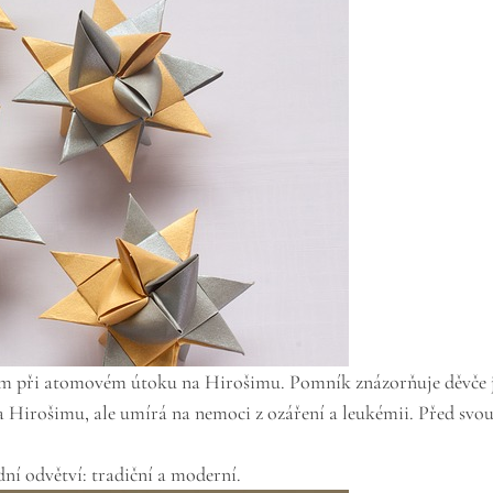
em při atomovém útoku na Hirošimu. Pomník znázorňuje děvče 
Hirošimu, ale umírá na nemoci z ozáření a leukémii. Před svou s
í odvětví: tradiční a moderní.