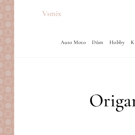
Skip
Vsmix
to
content
Auto Moto
Dům
Hobby
K
Origa