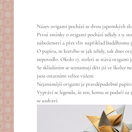
Název origami pochází ze dvou japonských slov 
První zmínky o origami pochází někdy z 9. sto
náboženství a přes vliv například buddhismu j
O papíru, ze kterého se jak tehdy, tak dnes or
nepovedlo. Okolo 17. století se stává origami
Se skládáním se seznamují děti již ve školce n
jsou ostatními velice váženi.
Nejznámější origami je pravděpodobně papírový 
Vypráví se legenda, že ten, komu se podaří za 
se uzdraví.