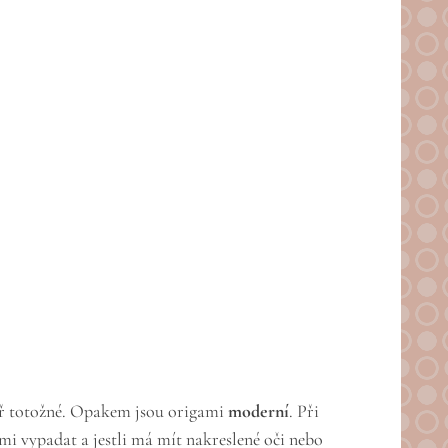
měř totožné. Opakem jsou origami
moderní
. Při
mi vypadat a jestli má mít nakreslené oči nebo