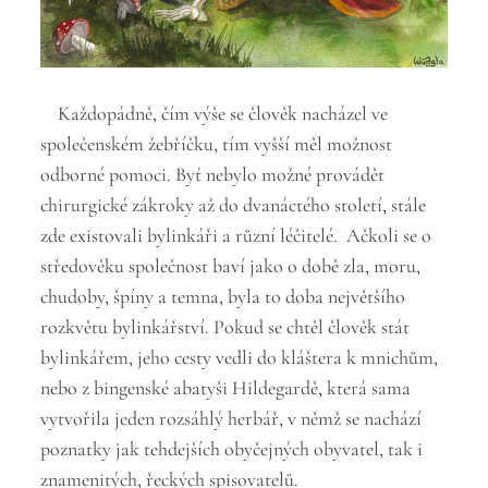
Každopádně, čím výše se člověk nacházel ve
společenském žebříčku, tím vyšší měl možnost
odborné pomoci. Byť nebylo možné provádět
chirurgické zákroky až do dvanáctého století, stále
zde existovali bylinkáři a různí léčitelé. Ačkoli se o
středověku společnost baví jako o době zla, moru,
chudoby, špíny a temna, byla to doba největšího
rozkvětu bylinkářství. Pokud se chtěl člověk stát
bylinkářem, jeho cesty vedli do kláštera k mnichům,
nebo z bingenské abatyši Hildegardě, která sama
vytvořila jeden rozsáhlý herbář, v němž se nachází
poznatky jak tehdejších obyčejných obyvatel, tak i
znamenitých, řeckých spisovatelů.