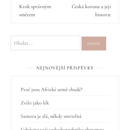
Krok správným
Česká koruna a její
a
směrem
historie
v
i
g
Vyhledávání
a
c
NEJNOVĚJŠÍ PŘÍSPĚVKY
e
p
r
Proč jsou Africké země chudé?
o
Zvíře jako lék
p
Samota je zlá, někdy smrtelná
ř
Udržujte vaši vzduchotechniku zbavenou