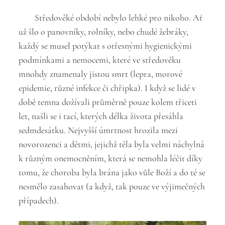
Středověké období nebylo lehké pro nikoho. Ať
už šlo o panovníky, rolníky, nebo chudé žebráky,
každý se musel potýkat s otřesnými hygienickými
podmínkami a nemocemi, které ve středověku
mnohdy znamenaly jistou smrt (lepra, morové
epidemie, různé infekce či chřipka). I když se lidé v
době temna dožívali průměrně pouze kolem třiceti
let, našli se i tací, kterých délka života přesáhla
sedmdesátku. Nejvyšší úmrtnost hrozila mezi
novorozenci a dětmi, jejichž těla byla velmi náchylná
k různým onemocněním, která se nemohla léčit díky
tomu, že choroba byla brána jako vůle Boží a do té se
nesmělo zasahovat (a když, tak pouze ve výjimečných
případech).