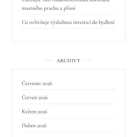
í
mastného prachu a plísní
s
p
Co ovlivňuje výslednou investici do bydlení
ě
v
e
ARCHIVY
k
Červenec 2026
Červen 2026
Květen 2026
Duben 2026