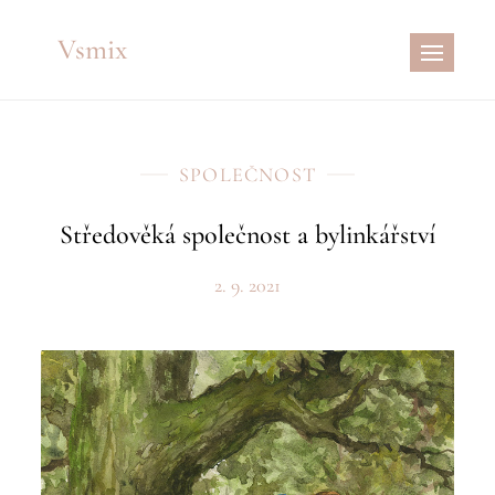
Skip
Vsmix
to
content
SPOLEČNOST
Středověká společnost a bylinkářství
2. 9. 2021