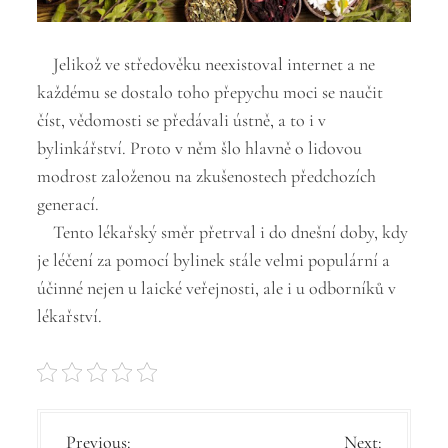
Jelikož ve středověku neexistoval internet a ne
každému se dostalo toho přepychu moci se naučit
číst, vědomosti se předávali ústně, a to i v
bylinkářství. Proto v něm šlo hlavně o lidovou
modrost založenou na zkušenostech předchozích
generací.
Tento lékařský směr přetrval i do dnešní doby, kdy
je léčení za pomocí bylinek stále velmi populární a
účinné nejen u laické veřejnosti, ale i u odborníků v
lékařství.
N
Previous:
Next: