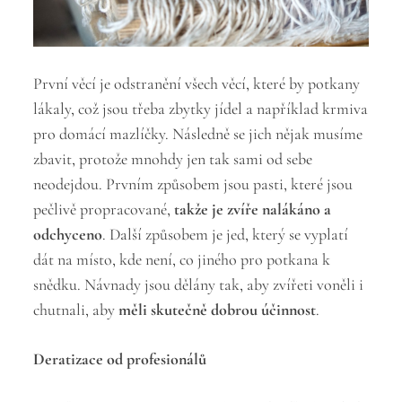
První věcí je odstranění všech věcí, které by potkany
lákaly, což jsou třeba zbytky jídel a například krmiva
pro domácí mazlíčky. Následně se jich nějak musíme
zbavit, protože mnohdy jen tak sami od sebe
neodejdou. Prvním způsobem jsou pasti, které jsou
pečlivě propracované,
takže je zvíře nalákáno a
odchyceno
. Další způsobem je jed, který se vyplatí
dát na místo, kde není, co jiného pro potkana k
snědku. Návnady jsou dělány tak, aby zvířeti voněli i
chutnali, aby
měli skutečně dobrou účinnost
.
Deratizace od profesionálů