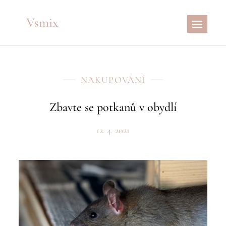
Skip
Vsmix
to
content
NAKUPOVÁNÍ
Zbavte se potkanů v obydlí
12. 4. 2021