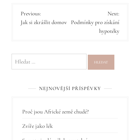
N
Previous:
Next:
Jak si zkrášlit domov
Podmínky pro získání
a
hypotéky
v
i
g
Vyhledávání
a
c
NEJNOVĚJŠÍ PŘÍSPĚVKY
e
p
r
Proč jsou Africké země chudé?
o
Zvíře jako lék
p