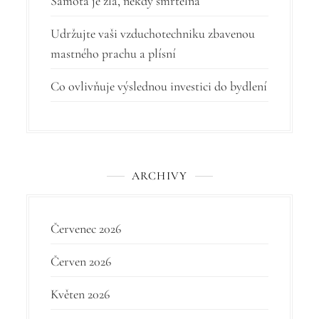
Samota je zlá, někdy smrtelná
ř
í
Udržujte vaši vzduchotechniku zbavenou
mastného prachu a plísní
s
p
Co ovlivňuje výslednou investici do bydlení
ě
v
e
ARCHIVY
k
Červenec 2026
Červen 2026
Květen 2026