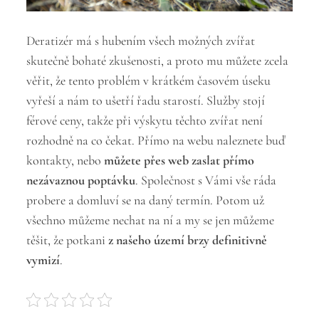
Deratizér má s hubením všech možných zvířat
skutečně bohaté zkušenosti, a proto mu můžete zcela
věřit, že tento problém v krátkém časovém úseku
vyřeší a nám to ušetří řadu starostí. Služby stojí
férové ceny, takže při výskytu těchto zvířat není
rozhodně na co čekat. Přímo na webu naleznete buď
kontakty, nebo
můžete přes web zaslat přímo
nezávaznou poptávku
. Společnost s Vámi vše ráda
probere a domluví se na daný termín. Potom už
všechno můžeme nechat na ní a my se jen můžeme
těšit, že potkani
z našeho území brzy definitivně
vymizí
.