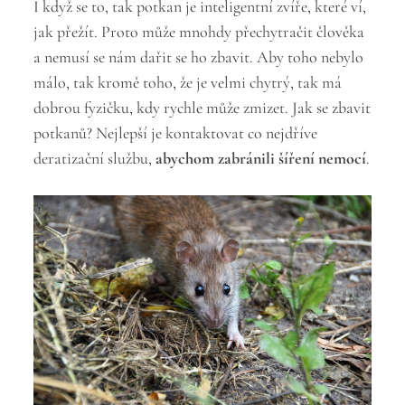
I když se to, tak potkan je inteligentní zvíře, které ví,
jak přežít. Proto může mnohdy přechytračit člověka
a nemusí se nám dařit se ho zbavit. Aby toho nebylo
málo, tak kromě toho, že je velmi chytrý, tak má
dobrou fyzičku, kdy rychle může zmizet.
Jak se zbavit
potkanů
? Nejlepší je kontaktovat co nejdříve
deratizační službu,
abychom zabránili šíření nemocí
.